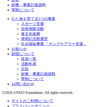
財務・事業計画資料
寄附について
心と体を育てる5つの事業
スポーツ支援
自然体験活動
食文化振興
発明記念館運営
社会福祉事業 「ヤングケアラー支援」
お知らせ
財団について
役員一覧
活動年表
定款
財務・事業計画資料
寄附について
お問い合わせ
©
2026
ANDO Foundation. All rights reserved.
サイトのご利用について
プライバシーポリシー