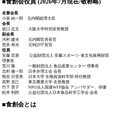
■食創会役員 (2026年7月現在/敬称略)
名誉会長
小泉 純一郎 元内閣総理大臣
会長
坂口 志文 大阪大学特別栄誉教授
副会長
河村 建夫 元内閣官房長官
荒井 寿光 元特許庁長官
役員
安藤 宏基 公益財団法人 安藤スポーツ･食文化振興財団
理事長
荒川 隆 一般財団法人 食品産業センター 理事長
北村 修一郎 日本弁理士会 会長
熊谷 日登美 日本大学 生物資源科学部 特任教授
髙野 克己 東京農業大学 名誉教授
竹下 景子 NPO法人国連WFP協会 アンバサダー、俳優
松井 利郎 公益社団法人日本食品科学工学会 会長
■食創会とは