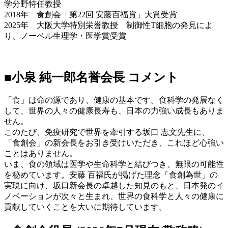
学分野特任教授
2018年 食創会「第22回 安藤百福賞」大賞受賞
2025年 大阪大学特別栄誉教授 制御性T細胞の発見によ
り、ノーベル生理学・医学賞受賞
■小泉 純一郎名誉会長 コメント
「食」は命の源であり、健康の基本です。食科学の発展なく
して、世界の人々の健康長寿も、日本の力強い成長もありま
せん。
このたび、免疫研究で世界を牽引する坂口 志文先生に、
「食創会」の新会長をお引き受けいただき、これほど心強い
ことはありません。
いま、食の領域は医学や生命科学と結びつき、無限の可能性
を秘めています。安藤 百福氏が掲げた理念「食創為世」の
実現に向け、坂口新会長の卓越した知見のもと、日本発のイ
ノベーションが次々と生まれ、世界の食科学と人々の健康に
貢献していくことを大いに期待しています。