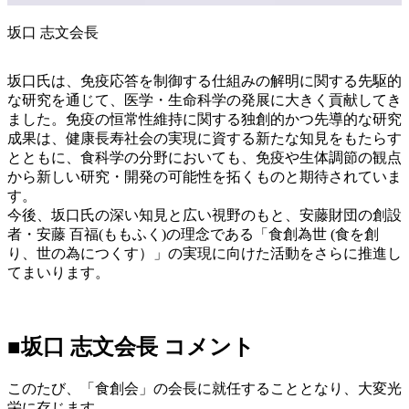
坂口 志文会長
坂口氏は、免疫応答を制御する仕組みの解明に関する先駆的
な研究を通じて、医学・生命科学の発展に大きく貢献してき
ました。免疫の恒常性維持に関する独創的かつ先導的な研究
成果は、健康長寿社会の実現に資する新たな知見をもたらす
とともに、食科学の分野においても、免疫や生体調節の観点
から新しい研究・開発の可能性を拓くものと期待されていま
す。
今後、坂口氏の深い知見と広い視野のもと、安藤財団の創設
者・安藤 百福(ももふく)の理念である「食創為世 (食を創
り、世の為につくす）」の実現に向けた活動をさらに推進し
てまいります。
■坂口 志文会長 コメント
このたび、「食創会」の会長に就任することとなり、大変光
栄に存じます。