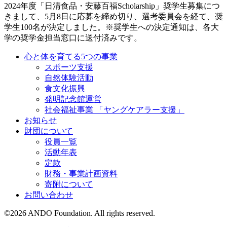
2024年度「日清食品・安藤百福Scholarship」奨学生募集につ
きまして、5月8日に応募を締め切り、選考委員会を経て、奨
学生100名が決定しました。※奨学生への決定通知は、各大
学の奨学金担当窓口に送付済みです。
心と体を育てる5つの事業
スポーツ支援
自然体験活動
食文化振興
発明記念館運営
社会福祉事業 「ヤングケアラー支援」
お知らせ
財団について
役員一覧
活動年表
定款
財務・事業計画資料
寄附について
お問い合わせ
©
2026
ANDO Foundation. All rights reserved.