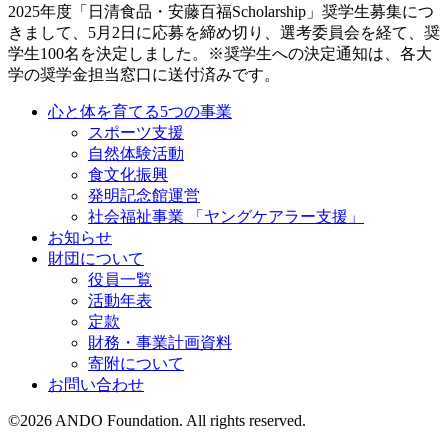
2025年度「日清食品・安藤百福Scholarship」奨学生募集につ
きまして、5月2日に応募を締め切り、選考委員会を経て、奨
学生100名を決定しました。※奨学生への決定通知は、各大
学の奨学金担当窓口に送付済みです。
心と体を育てる5つの事業
スポーツ支援
自然体験活動
食文化振興
発明記念館運営
社会福祉事業 「ヤングケアラー支援」
お知らせ
財団について
役員一覧
活動年表
定款
財務・事業計画資料
寄附について
お問い合わせ
©
2026
ANDO Foundation. All rights reserved.