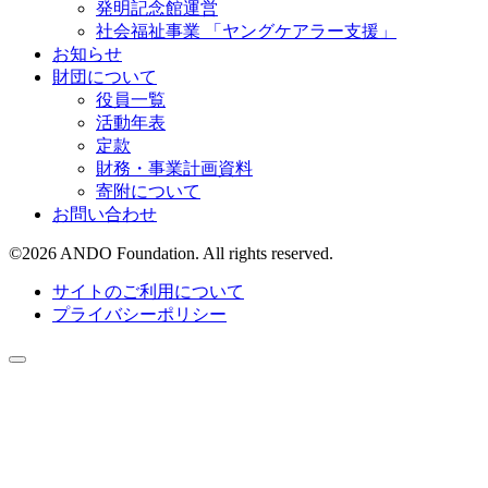
発明記念館運営
社会福祉事業 「ヤングケアラー支援」
お知らせ
財団について
役員一覧
活動年表
定款
財務・事業計画資料
寄附について
お問い合わせ
©
2026
ANDO Foundation. All rights reserved.
サイトのご利用について
プライバシーポリシー