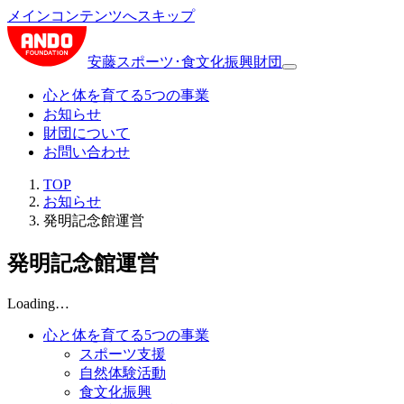
メインコンテンツへスキップ
安藤スポーツ･食文化振興財団
心と体を育てる5つの事業
お知らせ
財団について
お問い合わせ
TOP
お知らせ
発明記念館運営
発明記念館運営
Loading…
心と体を育てる5つの事業
スポーツ支援
自然体験活動
食文化振興