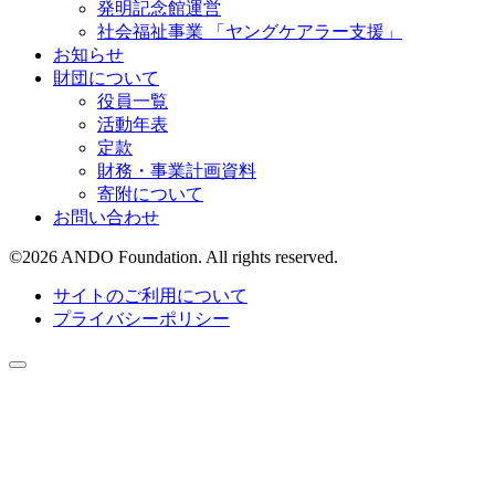
発明記念館運営
社会福祉事業 「ヤングケアラー支援」
お知らせ
財団について
役員一覧
活動年表
定款
財務・事業計画資料
寄附について
お問い合わせ
©
2026
ANDO Foundation. All rights reserved.
サイトのご利用について
プライバシーポリシー