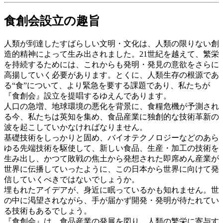
食創会設立の趣旨
人類が到達したすばらしい文明・文化は、人類の限りない創
造的精神によって生み出されました。21世紀を越えて、繁栄
を持続するためには、これからも発明・発見の意欲をさらに
高揚していく必要があります。とくに、人類生存の根源であ
る“食”について、より緊急を要する課題であり、私たちが
『食創会』設立を提唱するゆえんであります。
人口の急増、地球環境の悪化を背景に、食糧危機が予測され
る今、私たちは英知を集め、食品産業に独創的な技術革新の
波を起こしていかなければなりません。
基礎技術をしっかりと固め、バイオテクノロジーなどのあら
ゆる先端技術を駆使して、新しい食品、生産・加工の技術を
生み出し、かつて敗戦の焦土から発想された即席めん産業が
世界に伝播していったように、この日本から世界に向けて発
信していくべきではないでしょうか。
埋もれたアイデアが、身近に眠っているかも知れません。世
の中に渇望されながら、手が届かず開発・発明が待たれてい
る技術もあるでしょう。
『食創会』は、食品産業の発展を図り、人類の繁栄に寄与す