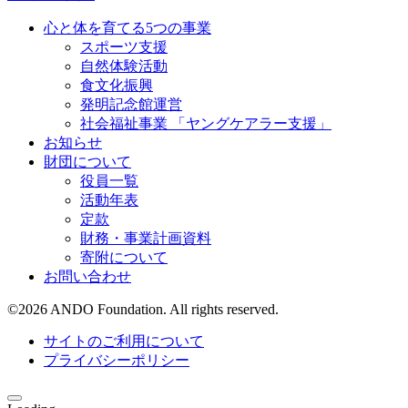
心と体を育てる5つの事業
スポーツ支援
自然体験活動
食文化振興
発明記念館運営
社会福祉事業 「ヤングケアラー支援」
お知らせ
財団について
役員一覧
活動年表
定款
財務・事業計画資料
寄附について
お問い合わせ
©
2026
ANDO Foundation. All rights reserved.
サイトのご利用について
プライバシーポリシー