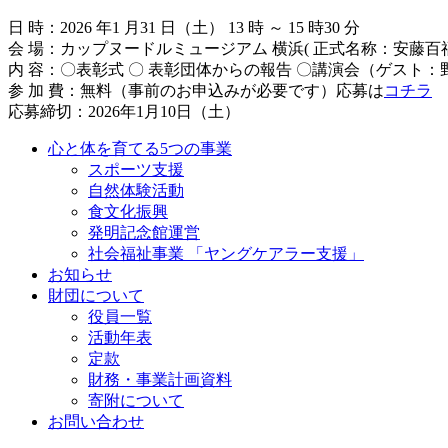
日 時：2026 年1 月31 日（土） 13 時 ～ 15 時30 分
会 場：カップヌードルミュージアム 横浜( 正式名称：安藤百福
内 容：〇表彰式 〇 表彰団体からの報告 〇講演会（ゲスト
参 加 費：無料（事前のお申込みが必要です）応募は
コチラ
応募締切：2026年1月10日（土）
心と体を育てる5つの事業
スポーツ支援
自然体験活動
食文化振興
発明記念館運営
社会福祉事業 「ヤングケアラー支援」
お知らせ
財団について
役員一覧
活動年表
定款
財務・事業計画資料
寄附について
お問い合わせ